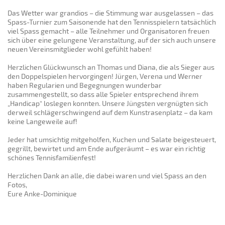
Das Wetter war grandios – die Stimmung war ausgelassen – das
Spass-Turnier zum Saisonende hat den Tennisspielern tatsächlich
viel Spass gemacht – alle Teilnehmer und Organisatoren freuen
sich über eine gelungene Veranstaltung, auf der sich auch unsere
neuen Vereinsmitglieder wohl gefühlt haben!
Herzlichen Glückwunsch an Thomas und Diana, die als Sieger aus
den Doppelspielen hervorgingen! Jürgen, Verena und Werner
haben Regularien und Begegnungen wunderbar
zusammengestellt, so dass alle Spieler entsprechend ihrem
„Handicap“ loslegen konnten. Unsere Jüngsten vergnügten sich
derweil schlägerschwingend auf dem Kunstrasenplatz – da kam
keine Langeweile auf!
Jeder hat umsichtig mitgeholfen, Kuchen und Salate beigesteuert,
gegrillt, bewirtet und am Ende aufgeräumt – es war ein richtig
schönes Tennisfamilienfest!
Herzlichen Dank an alle, die dabei waren und viel Spass an den
Fotos,
Eure Anke-Dominique