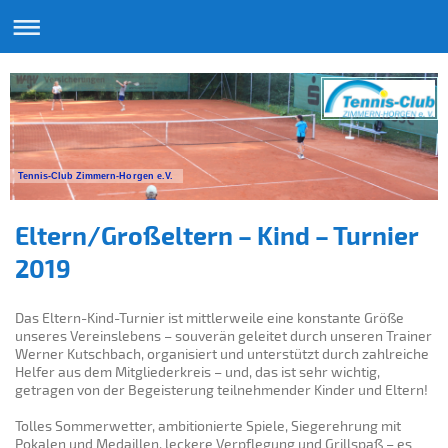
Tennis-Club Zimmern-Horgen e.V.
Eltern/Großeltern – Kind – Turnier
2019
Das Eltern-Kind-Turnier ist mittlerweile eine konstante Größe
unseres Vereinslebens – souverän geleitet durch unseren Trainer
Werner Kutschbach, organisiert und unterstützt durch zahlreiche
Helfer aus dem Mitgliederkreis – und, das ist sehr wichtig,
getragen von der Begeisterung teilnehmender Kinder und Eltern!
Tolles Sommerwetter, ambitionierte Spiele, Siegerehrung mit
Pokalen und Medaillen, leckere Verpflegung und Grillspaß – es