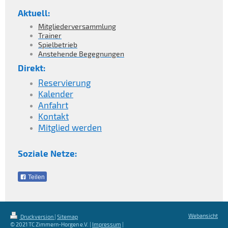
Aktuell:
Mitgliederversammlung
Trainer
Spielbetrieb
Anstehende Begegnungen
Direkt:
Reservierung
Kalender
Anfahrt
Kontakt
Mitglied werden
Soziale Netze:
Teilen
Webansicht
Druckversion
|
Sitemap
© 2021 TC Zimmern-Horgen e.V. |
Impressum
|