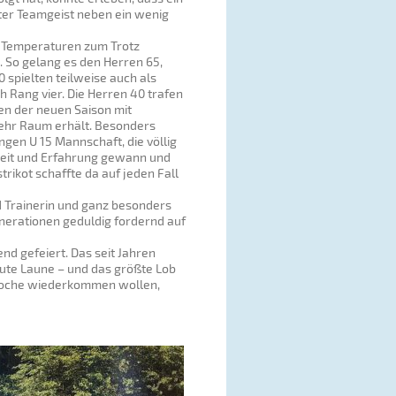
ter Teamgeist neben ein wenig
n Temperaturen zum Trotz
. So gelang es den Herren 65,
 spielten teilweise auch als
 Rang vier. Die Herren 40 trafen
en der neuen Saison mit
mehr Raum erhält. Besonders
gen U 15 Mannschaft, die völlig
rheit und Erfahrung gewann und
rikot schaffte da auf jeden Fall
d Trainerin und ganz besonders
nerationen geduldig fordernd auf
nd gefeiert. Das seit Jahren
gute Laune – und das größte Lob
 Woche wiederkommen wollen,