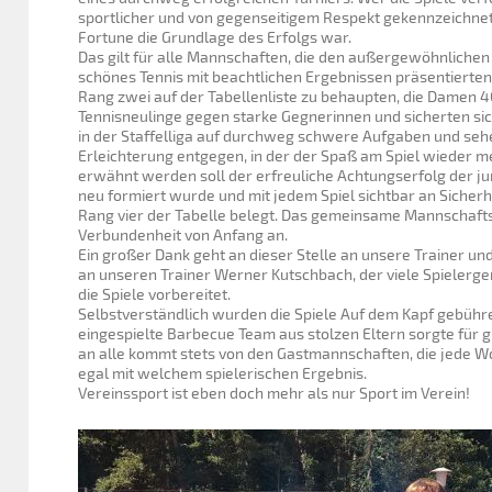
sportlicher und von gegenseitigem Respekt gekennzeichne
Fortune die Grundlage des Erfolgs war.
Das gilt für alle Mannschaften, die den außergewöhnliche
schönes Tennis mit beachtlichen Ergebnissen präsentierten
Rang zwei auf der Tabellenliste zu behaupten, die Damen 40
Tennisneulinge gegen starke Gegnerinnen und sicherten sich
in der Staffelliga auf durchweg schwere Aufgaben und seh
Erleichterung entgegen, in der der Spaß am Spiel wieder 
erwähnt werden soll der erfreuliche Achtungserfolg der jun
neu formiert wurde und mit jedem Spiel sichtbar an Siche
Rang vier der Tabelle belegt. Das gemeinsame Mannschaftst
Verbundenheit von Anfang an.
Ein großer Dank geht an dieser Stelle an unsere Trainer un
an unseren Trainer Werner Kutschbach, der viele Spielerge
die Spiele vorbereitet.
Selbstverständlich wurden die Spiele Auf dem Kapf gebühre
eingespielte Barbecue Team aus stolzen Eltern sorgte für 
an alle kommt stets von den Gastmannschaften, die jede
egal mit welchem spielerischen Ergebnis.
Vereinssport ist eben doch mehr als nur Sport im Verein!